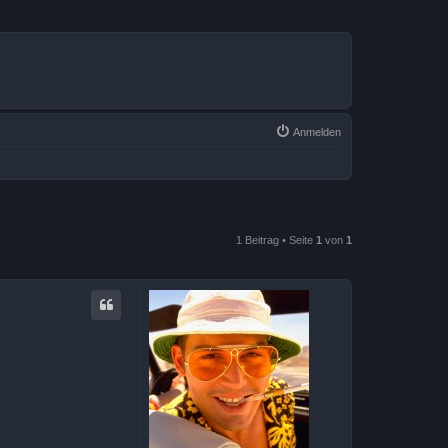
Anmelden
1 Beitrag • Seite
1
von
1