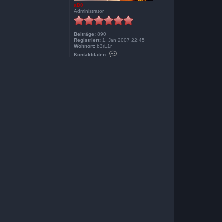
aD0
Administrator
Beiträge:
890
Registriert:
1. Jan 2007 22:45
Wohnort:
b3rL1n
K
Kontaktdaten:
o
n
t
a
k
t
d
a
t
e
n
v
o
n
a
D
0