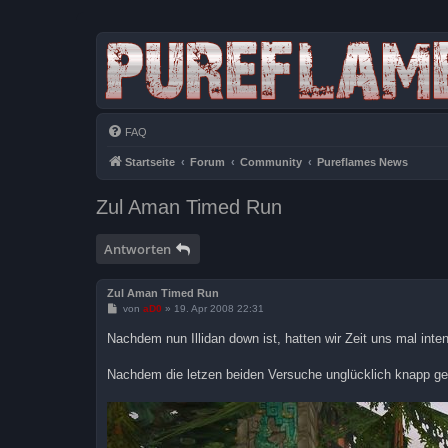
FAQ
Startseite
Forum
Community
Pureflames News
Zul Aman Timed Run
Antworten
Zul Aman Timed Run
B
von
aD0
»
19. Apr 2008 22:31
e
i
Nachdem nun Illidan down ist, hatten wir Zeit uns mal in
t
r
a
Nachdem die letzen beiden Versuche unglücklich knapp ges
g